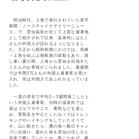
明治時代、上海で発行されていた英字
新聞「ノースチャイナデイリーニュー
ス」で、雲仙温泉が近くて上質な避暑地
として紹介されて以来、温泉街にはたく
さんの外国人が訪れるようになりまし
た。大正から昭和初期にかけては、長崎
～上海を結ぶ上海航路の就航もあり、蒸
し暑い夏の間、上海から雲仙を目指すた
くさんのお客様がこられました。最盛期
では年間3万人もの外国人避暑客を受け
入れ、街は外国人であふれかえっていま
した。
一度の滞在で平均2～3週間過ごしたと
いう外国人避暑客。当時の温泉街では、
昼はゴルフやテニス、乗馬などを楽し
み、普賢岳を中心とした山々ではトレッ
キングやハイキングをしていたそうで
す。山に飽きたら、麓の海へ数日キャン
プに出掛け、疲れた体を雲仙の涼しさと
温泉で癒していたとか。夜になれば、豪