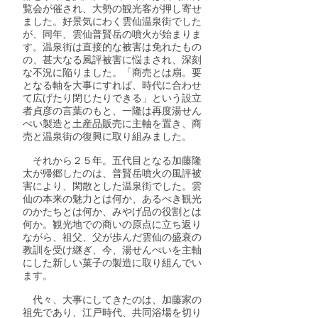
覧会が催され、大勢の観光客が押し寄せ
ました。好景気にわく雲仙温泉街でした
が、同年、雲仙普賢岳の噴火が始まりま
す。温泉街は直接的な被害は免れたもの
の、甚大なる風評被害に悩まされ、深刻
な不況に陥りました。「商売とは扇。要
となる軸を大事にすれば、時代に合わせ
て広げたり閉じたりできる」という設立
者貞彦の言葉のもと、一隆は再度湯せん
ぺい製造と土産品販売に主軸を置き、商
売と温泉街の復興に取り組みました。
それから２５年。五代目となる加藤隆
太が帰郷したのは、普賢岳噴火の風評被
害により、閑散とした温泉街でした。雲
仙の本来の魅力とは何か、あるべき観光
のかたちとは何か、みやげ品の役割とは
何か。観光地での商いの原点に立ち返り
ながら、祖父、父が歩んだ雲仙の盛衰の
教訓を受け継ぎ、今、湯せんぺいを主軸
にした新しい菓子の製造に取り組んでい
ます。
代々、大事にしてきたのは、加藤家の
祖先であり、江戸時代、共同浴場を切り