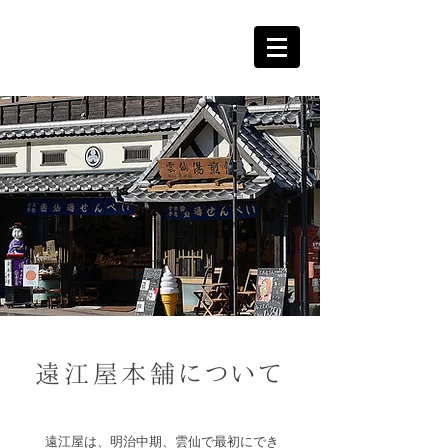
遠江屋本舗について
遠江屋は、明治中期、雲仙で最初にでき