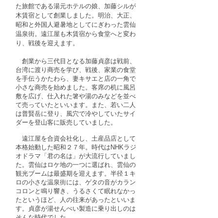
た旅館である湯元ホテルの娘、加藤シルが
木賃宿として創業しました。明治、大正、
昭和と外国人避暑地としてにぎわった雲仙
温泉街。遠江屋も木賃宿から食堂へと変わ
り、戦後を迎えます。
創業から三代目となる加藤貞彦は戦前、
台湾に渡り商売を学び、戦後、家業の食堂
を手伝うかたわら、妻キサエと店の一角で
小さな商売を始めました。客席の机に風呂
敷を広げ、仕入れた箸や湯のみなどを並べ
て売っていたといいます。また、若い二人
は普賢岳に登り、風穴で冷やしていたサイ
ダーを登山客に販売していました。
遠江屋を合資会社化し、土産品店として
本格始動した昭和２７年。時代はNHKラジ
オドラマ「君の名は」が大流行していまし
た。雲仙はロケ地の一つに選ばれ、雲仙の
観光ブームは最盛期を迎えます。半径１キ
ロの小さな温泉街には、ゲタの音がカラン
コロンと鳴り響き、うるさくて眠れなかっ
たというほど、人の往来があったといいま
す。貞彦が湯せんぺい製造に乗り出しのは
そんな時代でした。