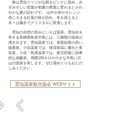
春は雲仙ツツジが山肌をピンクに染め、み
ずみずしい若葉が初夏の青葉に変わるとさわ
やかな夏の訪れです。 山中が赤やオレンジ
色にそまる紅葉の秋が訪れ、冬を迎えると
木々は霧氷でクリスタルに変身します。
雲仙の自然の恵みといえば温泉。雲仙岳を
有する長崎県島原半島には、三種類の温泉が
湧き出ます。雲仙温泉では、美肌効果の高い
硫黄泉。小浜温泉では、保湿保温に優れた食
塩泉。小浜・島原温泉では、疲労回復に効果
的な炭酸泉。周囲100キロの小さな半島に沢
山の源泉を有します。ぜひ湯めぐりもおたの
しみください。
雲仙温泉観光協会 WEBサイト