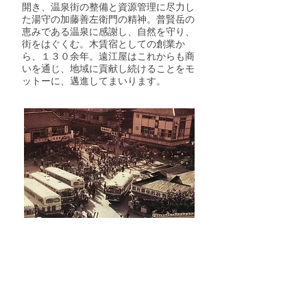
開き、温泉街の整備と資源管理に尽力し
た湯守の加藤善左衛門の精神。普賢岳の
恵みである温泉に感謝し、自然を守り、
街をはぐくむ。木賃宿としての創業か
ら、１３０余年。遠江屋はこれからも商
いを通じ、地域に貢献し続けることをモ
ットーに、邁進してまいります。