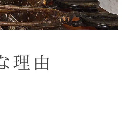
な理由
、
。