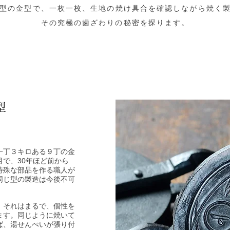
型の金型で、一枚一枚、生地の焼け具合を確認しながら焼く
その究極の歯ざわりの秘密を探ります。
型
一丁３キロある９丁の金
で、30年ほど前から
特殊な部品を作る職人が
同じ型の製造は今後不可
、それはまるで、個性を
ます。同じように焼いて
ば、湯せんぺいが張り付