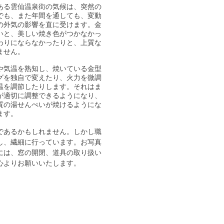
る雲仙温泉街の気候は、突然の
でも、また年間を通しても、変動
の外気の影響を直に受けます。金
いと、美しい焼き色がつかなかっ
わりにならなかったりと、上質な
ません。
気温を熟知し、焼いている金型
グを独自で変えたり、火力を微調
温を調節したりします。それはま
が適切に調整できるようになり、
質の湯せんぺいが焼けるようにな
ます。
あるかもしれません。しかし職
し、繊細に行っています。お写真
には、窓の開閉、道具の取り扱い
心よりお願いいたします。