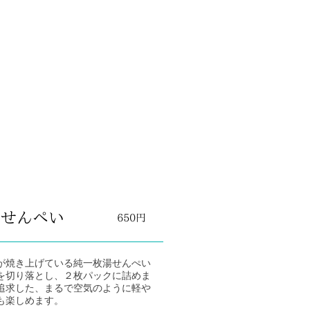
湯せんぺい
650円
焼き上げている純一枚湯せんぺい
を切り落とし、２枚パックに詰めま
追求した、まるで空気のように軽や
も楽しめます。