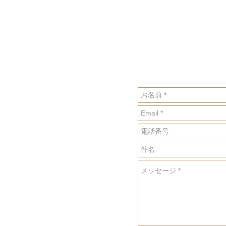
下記フォームに必要事項を入
※一週間以上(土日・祝日除く
合、大変お手数ですが、
お電
遠江屋本舗
泉