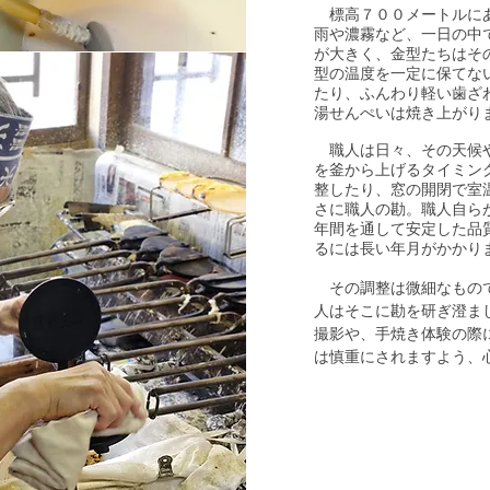
標高７００メートルにあ
雨や濃霧など、一日の中
が大きく、金型たちはそ
型の温度を一定に保てな
たり、ふんわり軽い歯ざ
湯せんぺいは焼き上がり
職人は日々、その天候や
を釜から上げるタイミン
整したり、窓の開閉で室
さに職人の勘。職人自ら
年間を通して安定した品
るには長い年月がかかり
その調整は微細なもので
人はそこに勘を研ぎ澄ま
撮影や、手焼き体験の際
は慎重にされますよう、