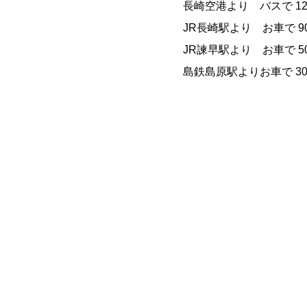
崎県雲仙市小浜町雲仙３１７
長崎空港より バスで 12
AX：0957-73-2156
JR長崎駅より お車で 9
:00
JR諫早駅より お車で 50
：土日祝日のみ）
島鉄島原駅よりお車で 30