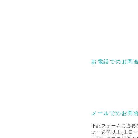
​お電話でのお問
​受付時間 8:30
​定休日 不定
メールでのお問
下記フォームに必要
※一週間以上(土日